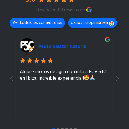
Basado en 151 reseñas de
Ver todos los comentarios
danos tu opinión en
Pedro Salazar Cazorla
Alquile motos de agua con ruta a Es Vedrá
Mu
en Ibiza, increíble experiencia!!
tr
ag
co
es