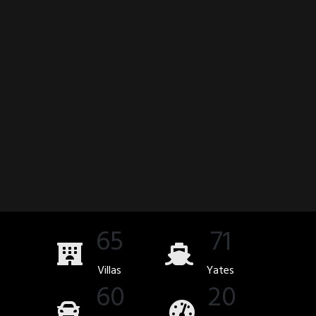
65
71
Villas
Yates
60
20