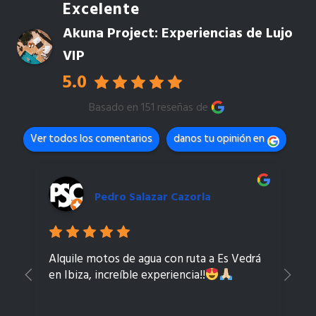
Excelente
Akuna Project: Experiencias de Lujo
VIP
5.0
Basado en 151 reseñas de
Ver todos los comentarios
danos tu opinión en
Pedro Salazar Cazorla
Alquile motos de agua con ruta a Es Vedrá
Mu
en Ibiza, increíble experiencia!!
tr
ag
co