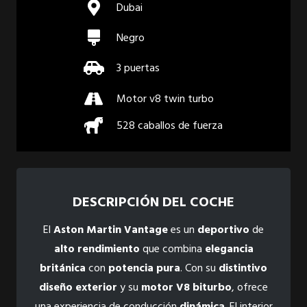
Dubai
Negro
3 puertas
Motor v8 twin turbo
528 caballos de fuerza
DESCRIPCIÓN DEL COCHE
El
Aston Martin Vantage
es un
deportivo
de
alto rendimiento
que combina
elegancia
británica
con
potencia pura
. Con su
distintivo
diseño exterior
y su
motor V8 biturbo
, ofrece
una experiencia de conducción
dinámica
. El interior