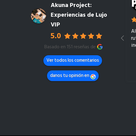
Akuna Project:
Experiencias de Lujo
VIP
Al
5.0
ru
in
Basado en 151 reseñas de
Ver todos los comentarios
danos tu opinión en