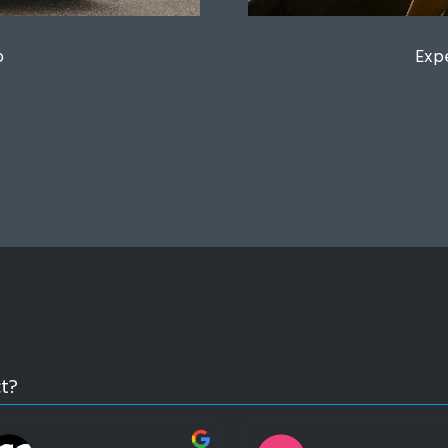
o
Expe
ct?