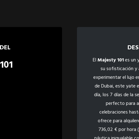
 DEL
DES
El
Majesty 101
es un y
101
su sofisticación y
experimentar el lujo e
de Dubai, este yate e
día, los 7 días de la
)
perfecto para a
celebraciones hast
ofrece para alquile
736,02 € por hora 
náutica inigualable c