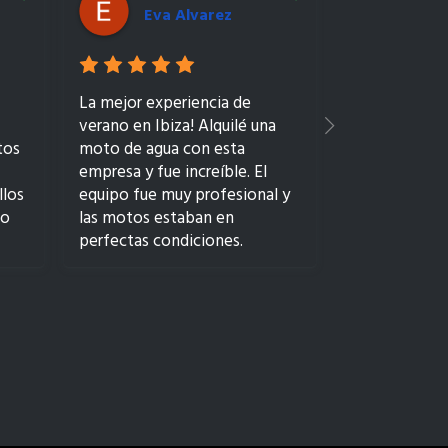
Eva Alvarez
Yai
La mejor experiencia de
Alquilé un coc
verano en Ibiza! Alquilé una
esta empresa
tos
moto de agua con esta
vacaciones d
empresa y fue increíble. El
y fue una exc
llos
equipo fue muy profesional y
El proceso de
co
las motos estaban en
y el coche es
perfectas condiciones.
excelentes c
Definitivamente lo
Disfruté muc
recomiendo para una aventura
en la isla grac
en el mar.
de movilidad
el coche. Re
empresa para 
de coches en 